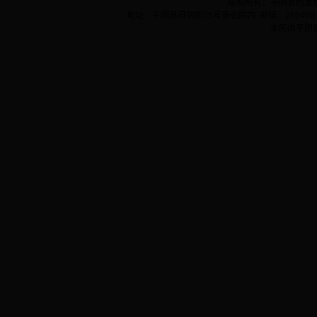
版权所有：平阴县档案
地址：平阴县府前街25号县委院内 邮编：250400 
本网由平阴