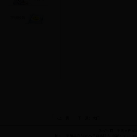
·上一篇： ·下一篇：
大门
版权所有：平阴县档案
地址：平阴县府前街25号县委院内 邮编：250400 